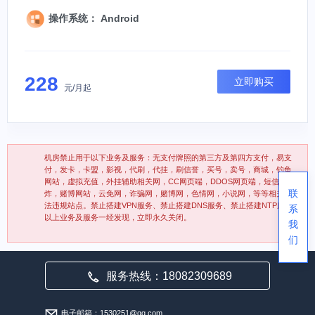
操作系统： Android
228
立即购买
元/月起
机房禁止用于以下业务及服务：无支付牌照的第三方及第四方支付，易支
付，发卡，卡盟，影视，代刷，代挂，刷信誉，买号，卖号，商城，钓鱼
网站，虚拟充值，外挂辅助相关网，CC网页端，DDOS网页端，短信轰
联
炸，赌博网站，云免网，诈骗网，赌博网，色情网，小说网，等等相关违
法违规站点。禁止搭建VPN服务、禁止搭建DNS服务、禁止搭建NTP服务
系
以上业务及服务一经发现，立即永久关闭。
我
们
服务热线：18082309689
电子邮箱：1530251@qq.com