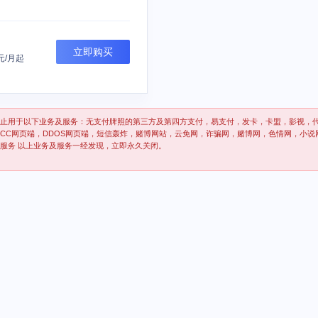
立即购买
元/月起
止用于以下业务及服务：无支付牌照的第三方及第四方支付，易支付，发卡，卡盟，影视，
CC网页端，DDOS网页端，短信轰炸，赌博网站，云免网，诈骗网，赌博网，色情网，小说
P服务 以上业务及服务一经发现，立即永久关闭。