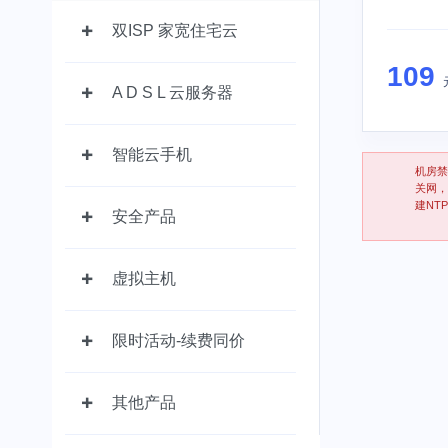
双ISP 家宽住宅云
109
A D S L 云服务器
智能云手机
机房禁
关网，
建NT
安全产品
虚拟主机
限时活动-续费同价
其他产品