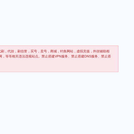
代刷，代挂，刷信誉，买号，卖号，商城，钓鱼网站，虚拟充值，外挂辅助相
网，等等相关违法违规站点。禁止搭建VPN服务、禁止搭建DNS服务、禁止搭