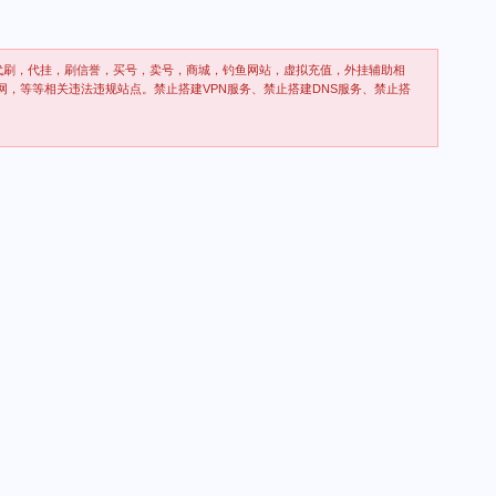
代刷，代挂，刷信誉，买号，卖号，商城，钓鱼网站，虚拟充值，外挂辅助相
网，等等相关违法违规站点。禁止搭建VPN服务、禁止搭建DNS服务、禁止搭