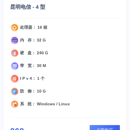
昆明电信 - 4 型
处理器： 16 核
内 存： 32 G
硬 盘： 240 G
带 宽： 30 M
I P v 4： 1 个
防 御： 10 G
系 统： Windows / Linux