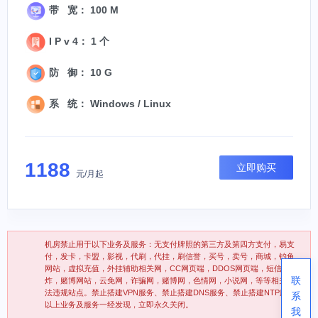
带 宽： 100 M
I P v 4： 1 个
防 御： 10 G
系 统： Windows / Linux
1188
立即购买
元/月起
机房禁止用于以下业务及服务：无支付牌照的第三方及第四方支付，易支
付，发卡，卡盟，影视，代刷，代挂，刷信誉，买号，卖号，商城，钓鱼
网站，虚拟充值，外挂辅助相关网，CC网页端，DDOS网页端，短信轰
联
炸，赌博网站，云免网，诈骗网，赌博网，色情网，小说网，等等相关违
法违规站点。禁止搭建VPN服务、禁止搭建DNS服务、禁止搭建NTP服务
系
以上业务及服务一经发现，立即永久关闭。
我