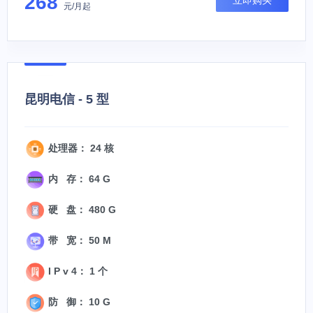
268
立即购买
元/月起
昆明电信 - 5 型
处理器： 24 核
内 存： 64 G
硬 盘： 480 G
带 宽： 50 M
I P v 4： 1 个
防 御： 10 G