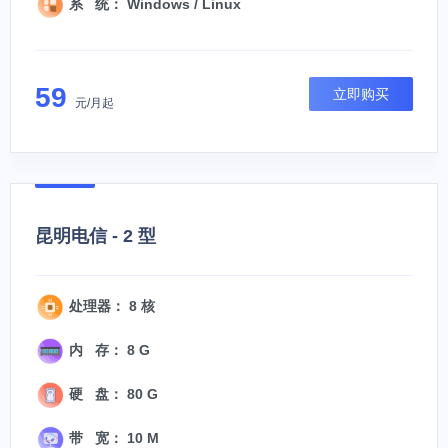
系 统： Windows / Linux
59
立即购买
元/月起
昆明电信 - 2 型
处理器： 8 核
内 存： 8 G
硬 盘： 80 G
带 宽： 10 M