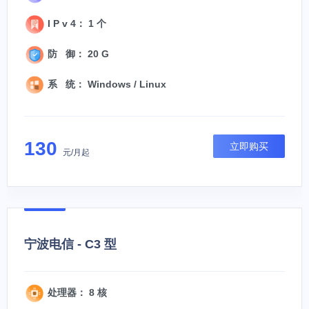
I P v 4： 1 个
防 御： 20 G
系 统： Windows / Linux
130
立即购买
元/月起
宁波电信 - C3 型
处理器： 8 核