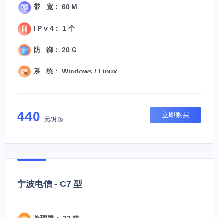
带 宽： 60 M
I P v 4： 1 个
防 御： 20 G
系 统： Windows / Linux
440
立即购买
元/月起
宁波电信 - C7 型
处理器： 32 核