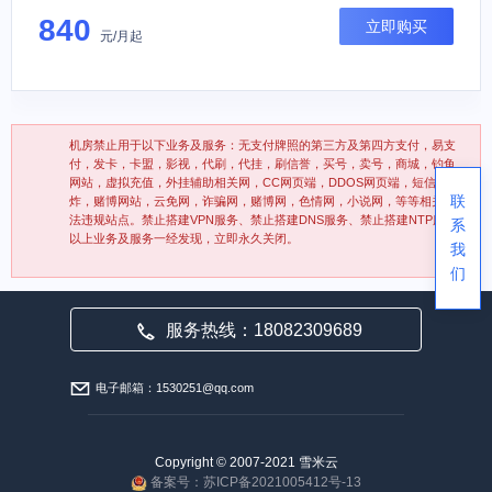
840
立即购买
元/月起
机房禁止用于以下业务及服务：无支付牌照的第三方及第四方支付，易支
付，发卡，卡盟，影视，代刷，代挂，刷信誉，买号，卖号，商城，钓鱼
网站，虚拟充值，外挂辅助相关网，CC网页端，DDOS网页端，短信轰
联
炸，赌博网站，云免网，诈骗网，赌博网，色情网，小说网，等等相关违
法违规站点。禁止搭建VPN服务、禁止搭建DNS服务、禁止搭建NTP服务
系
以上业务及服务一经发现，立即永久关闭。
我
们
服务热线：18082309689
电子邮箱：1530251@qq.com
Copyright © 2007-2021 雪米云
备案号：苏ICP备2021005412号-13