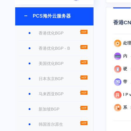
PCS海外云服务器
香港CN2
香港优化BGP
处理
香港优化BGP - B
内 
美国优化BGP
硬 盘
日本东京BGP
带 
马来西亚BGP
I P 
系 统
新加坡BGP
韩国首尔原生