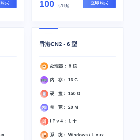
100
即购买
立即购买
元/月起
香港CN2 - 6 型
处理器： 8 核
内 存： 16 G
硬 盘： 150 G
带 宽： 20 M
I P v 4： 1 个
ux
系 统： Windows / Linux