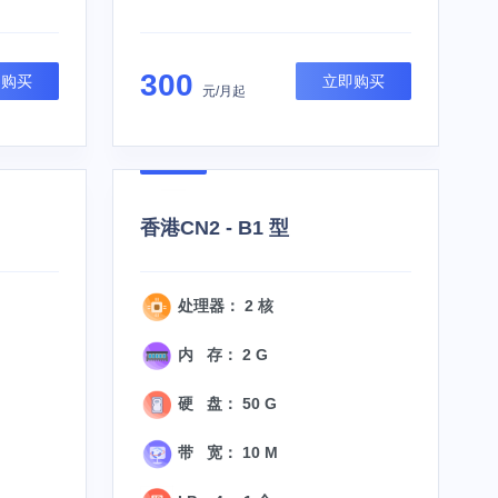
300
即购买
立即购买
元/月起
香港CN2 - B1 型
处理器： 2 核
内 存： 2 G
硬 盘： 50 G
带 宽： 10 M