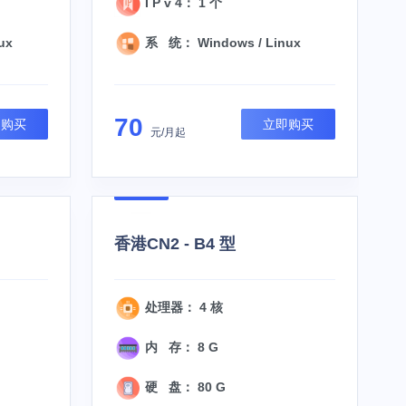
I P v 4： 1 个
ux
系 统： Windows / Linux
70
即购买
立即购买
元/月起
香港CN2 - B4 型
处理器： 4 核
内 存： 8 G
硬 盘： 80 G