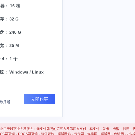
器： 16 核
： 32 G
： 240 G
宽： 25 M
v 4： 1 个
： Windows / Linux
立即购买
元/月起
止用于以下业务及服务：无支付牌照的第三方及第四方支付，易支付，发卡，卡盟，影视，
CC网页端，DDOS网页端，短信轰炸，赌博网站，云免网，诈骗网，赌博网，色情网，小说