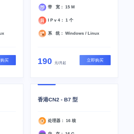
带 宽： 15 M
I P v 4： 1 个
ux
系 统： Windows / Linux
190
即购买
立即购买
元/月起
香港CN2 - B7 型
处理器： 16 核
内 存： 16 G