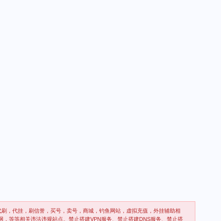
代刷，代挂，刷信誉，买号，卖号，商城，钓鱼网站，虚拟充值，外挂辅助相
网，等等相关违法违规站点。禁止搭建VPN服务、禁止搭建DNS服务、禁止搭