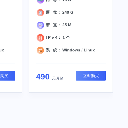
硬 盘： 240 G
带 宽： 25 M
I P v 4： 1 个
ux
系 统： Windows / Linux
490
即购买
立即购买
元/月起