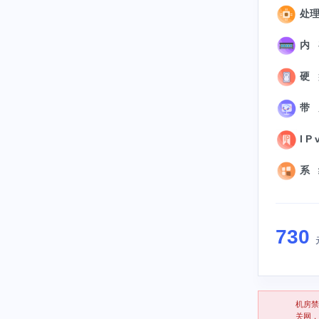
处理
内 存
硬 盘
带 
I P 
系 统
730
机房禁
关网，