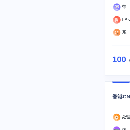
带 
I P 
系 统
100
香港CN2
处理
内 