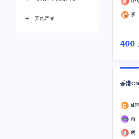
I P 
系 统
其他产品
400
香港CN2
处理
内 
硬 盘