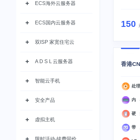
ECS海外云服务器
150
ECS国内云服务器
双ISP 家宽住宅云
A D S L 云服务器
香港CN2
智能云手机
处理
内 存
安全产品
硬 盘
虚拟主机
带 
限时活动-续费同价