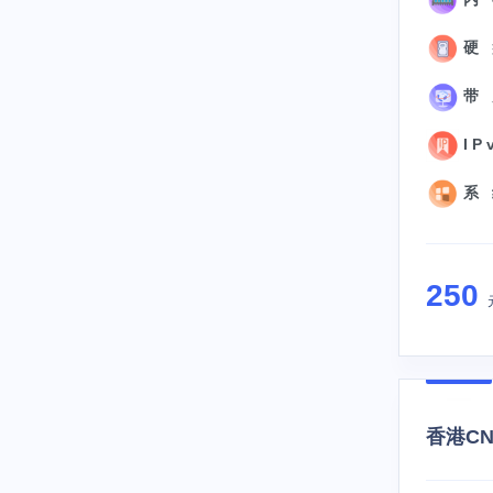
硬 盘
带 
I P 
系 统
250
香港CN2