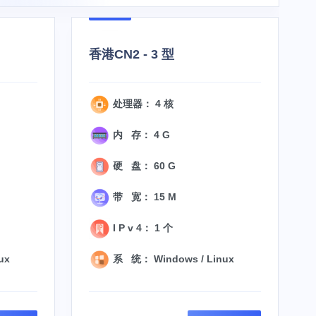
香港CN2 - 3 型
处理器： 4 核
内 存： 4 G
硬 盘： 60 G
带 宽： 15 M
I P v 4： 1 个
ux
系 统： Windows / Linux