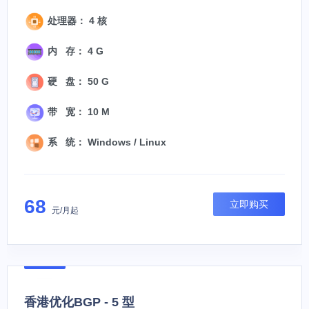
处理器： 4 核
内 存： 4 G
硬 盘： 50 G
带 宽： 10 M
系 统： Windows / Linux
68
立即购买
元/月起
香港优化BGP - 5 型