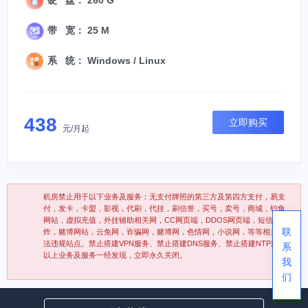
带 宽： 25 M
系 统： Windows / Linux
438
立即购买
元/月起
机房禁止用于以下业务及服务：无支付牌照的第三方及第四方支付，易支
付，发卡，卡盟，影视，代刷，代挂，刷信誉，买号，卖号，商城，钓鱼
网站，虚拟充值，外挂辅助相关网，CC网页端，DDOS网页端，短信轰
联
炸，赌博网站，云免网，诈骗网，赌博网，色情网，小说网，等等相关违
法违规站点。禁止搭建VPN服务、禁止搭建DNS服务、禁止搭建NTP服务
系
以上业务及服务一经发现，立即永久关闭。
我
们