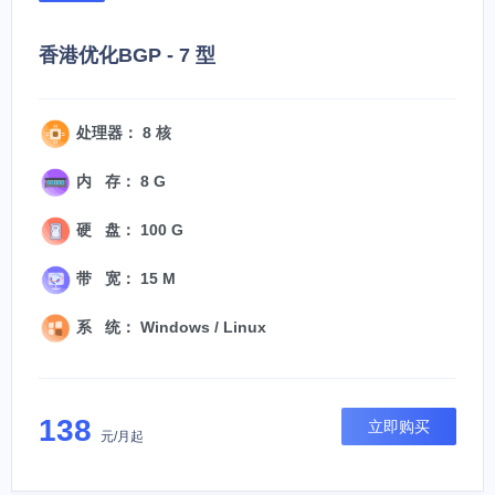
香港优化BGP - 7 型
处理器： 8 核
内 存： 8 G
硬 盘： 100 G
带 宽： 15 M
系 统： Windows / Linux
138
立即购买
元/月起