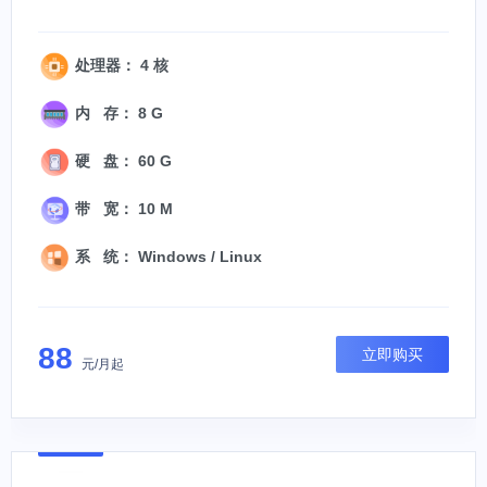
处理器： 4 核
内 存： 8 G
硬 盘： 60 G
带 宽： 10 M
系 统： Windows / Linux
88
立即购买
元/月起