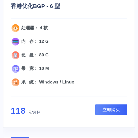
香港优化BGP - 6 型
处理器： 4 核
内 存： 12 G
硬 盘： 80 G
带 宽： 10 M
系 统： Windows / Linux
118
立即购买
元/月起